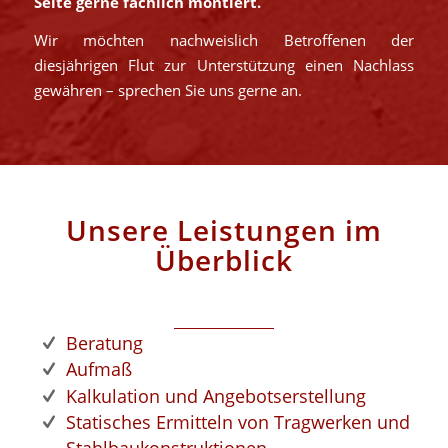
Seite gerne fachlich montiert.
Wir möchten nachweislich Betroffenen der
diesjährigen Flut zur Unterstützung einen Nachlass
gewähren – sprechen Sie uns gerne an.
Unsere Leistungen im
Überblick
Beratung
Aufmaß
Kalkulation und Angebotserstellung
Statisches Ermitteln von Tragwerken und
Stahlbaukonstruktionen