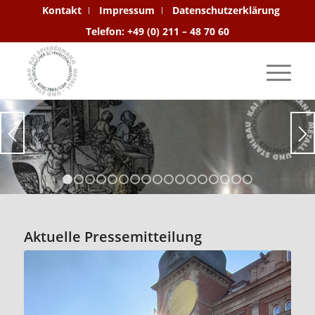
Kontakt
Impressum
Datenschutzerklärung
Telefon: +49 (0) 211 – 48 70 60
1
2
3
4
5
6
7
8
9
10
11
12
13
14
15
1
Aktuelle Pressemitteilung