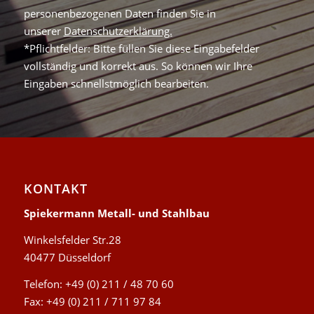
personenbezogenen Daten finden Sie in
unserer
Datenschutzerklärung.
*Pflichtfelder: Bitte füllen Sie diese Eingabefelder
vollständig und korrekt aus. So können wir Ihre
Eingaben schnellstmöglich bearbeiten.
KONTAKT
Spiekermann Metall- und Stahlbau
Winkelsfelder Str.28
40477 Düsseldorf
Telefon: +49 (0) 211 / 48 70 60
Fax: +49 (0) 211 / 711 97 84